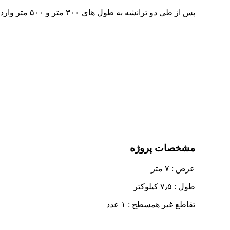
پس از طی دو ترانشه به طول های ۳۰۰ متر و ۵۰۰ متر وارد زمینهای کشت آبی حاشیه بلوار بسیج به انتهای قطعه دوم به کیلومتر ۵۰۰+۹ میرسد .
مشخصات پروژه
عرض : ۷ متر
طول : ۷٫۵ کیلوکتر
تقاطع غیر همسطح : ۱ عدد