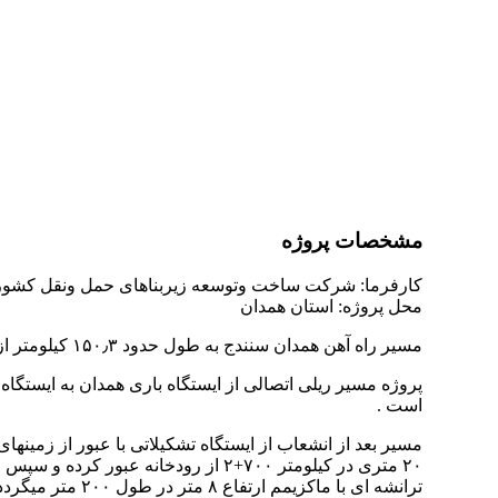
مشخصات پروژه
کارفرما: شرکت ساخت وتوسعه زیربناهای حمل ونقل کشور (م
محل پروژه: استان همدان
مسیر راه آهن همدان سنندج به طول حدود ۱۵۰٫۳ کیلومتر از ایستگاه همدان جدا شده و به سنندج ختم می گردد .
است .
۲۰ متری در کیلومتر ۷۰۰+۲ از رودخان
ترانشه ای با ماکزیمم ارتفاع ۸ متر در طول ۲۰۰ متر میگردد سپس تقاطعی با جاده رباط شورین در کیلومتر ۷۶۰+۳ داشته که جاده با عرض ۱۲ متر بصورت روگذر در نظر گرفته شده است .